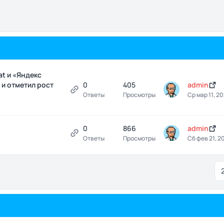
at и «Яндекс
 и отметил рост
0
405
admin
Ответы
Просмотры
Ср мар 11, 2
0
866
admin
Ответы
Просмотры
Сб фев 21, 2
сортировки