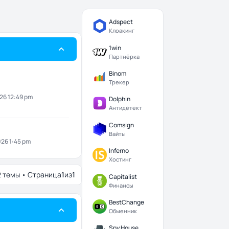
Adspect
Клоакинг
1win
Партнёрка
Binom
Трекер
026 12:49 pm
Dolphin
Антидетект
Comsign
Вайты
026 1:45 pm
Inferno
Хостинг
2 темы • Страница
1
из
1
Capitalist
Финансы
BestChange
Обменник
Spy.House