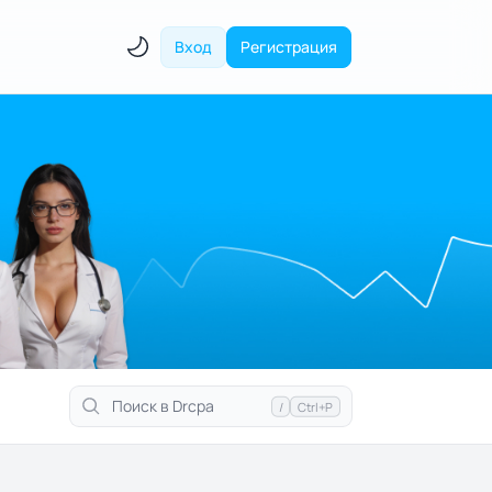
Вход
Регистрация
/
Ctrl+P