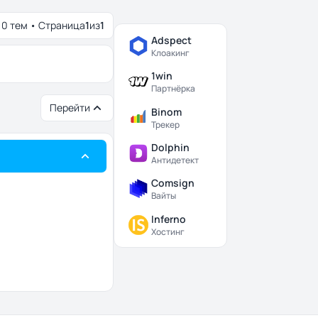
0 тем • Страница
1
из
1
Adspect
Клоакинг
1win
Партнёрка
Перейти
Binom
Трекер
Dolphin
Антидетект
Comsign
Вайты
Inferno
Хостинг