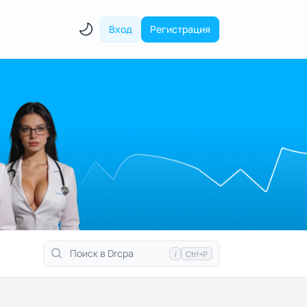
Вход
Регистрация
/
Ctrl+P