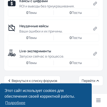
Кейсы с цифрами
ROI и выводы без приукрашивания.
0
Темы
0
Посты
Неудачные кейсы
Ваши ошибки и их причины.
0
Темы
0
Посты
Live-эксперименты
Запуски сейчас в процессе.
0
Темы
0
Посты
Вернуться к списку форумов
Перейти
Этот сайт использует cookies для
обеспечения своей корректной работы.
Подробнее