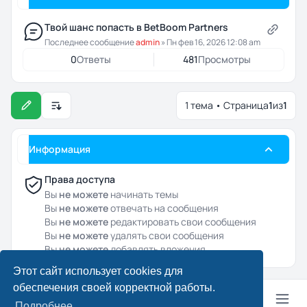
Твой шанс попасть в BetBoom Partners
Последнее сообщение
admin
»
Пн фев 16, 2026 12:08 am
0
Ответы
481
Просмотры
1 тема • Страница
1
из
1
Настройки отображения и сортировки
Информация
Права доступа
Вы
не можете
начинать темы
Вы
не можете
отвечать на сообщения
Вы
не можете
редактировать свои сообщения
Вы
не можете
удалять свои сообщения
Вы
не можете
добавлять вложения
Этот сайт использует cookies для
обеспечения своей корректной работы.
Подробнее