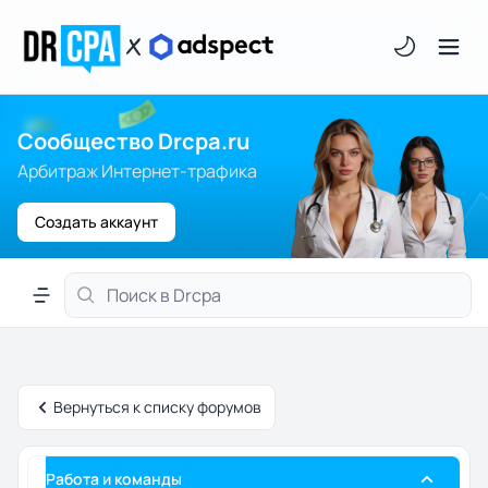
Светлая/тём
Сообщество Drcpa.ru
Арбитраж Интернет-трафика
Создать аккаунт
Меню навигации
Вернуться к списку форумов
Работа и команды