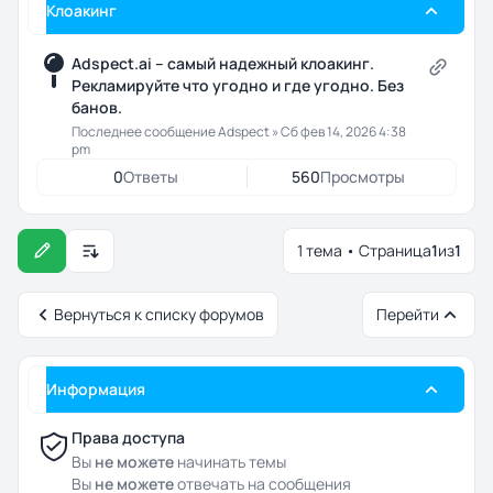
Клоакинг
Adspect.ai – самый надежный клоакинг.
Рекламируйте что угодно и где угодно. Без
банов.
Последнее сообщение
Adspect
»
Сб фев 14, 2026 4:38
pm
0
Ответы
560
Просмотры
1 тема • Страница
1
из
1
Настройки отображения и сортировки
Вернуться к списку форумов
Перейти
Информация
Права доступа
Вы
не можете
начинать темы
Вы
не можете
отвечать на сообщения