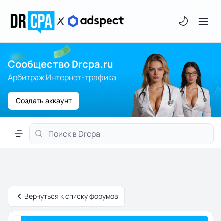
Светлая/тём
Сообщество Drcpa.ru
Арбитраж Интернет-трафика
Создать аккаунт
Меню навигации
Вернуться к списку форумов