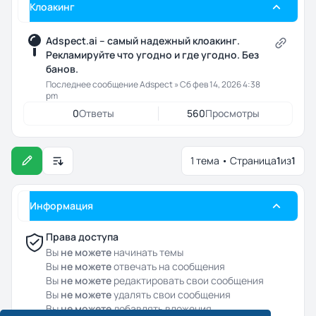
Клоакинг
Adspect.ai – самый надежный клоакинг.
Рекламируйте что угодно и где угодно. Без
банов.
Последнее сообщение
Adspect
»
Сб фев 14, 2026 4:38
pm
0
Ответы
560
Просмотры
1 тема • Страница
1
из
1
Настройки отображения и сортировки
Информация
Права доступа
Вы
не можете
начинать темы
Вы
не можете
отвечать на сообщения
Вы
не можете
редактировать свои сообщения
Вы
не можете
удалять свои сообщения
Вы
не можете
добавлять вложения