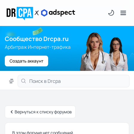
Светлая/тём
Сообщество Drcpa.ru
Арбитраж Интернет-трафика
Создать аккаунт
Меню навигации
Вернуться к списку форумов
В этом форуме нет сообщений.