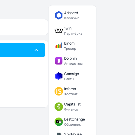
Adspect
Клоакинг
1win
Партнёрка
Binom
Трекер
Dolphin
Антидетект
Comsign
Вайты
Inferno
Хостинг
Capitalist
Финансы
BestChange
Обменник
Spy.House