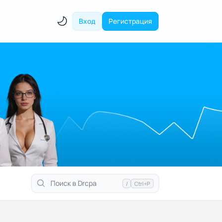
Вход
Регистрация
/
Ctrl+P