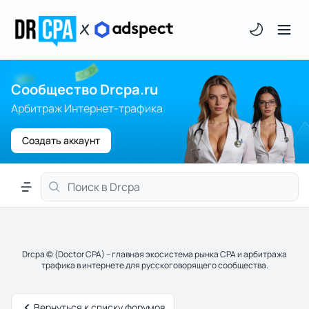
Светлая/тём
Сообщество Drcpa.ru
Арбитраж Интернет-трафика
Создать аккаунт
Меню навигации
Drcpa © (Doctor CPA) – главная экосистема рынка CPA и арбитража
трафика в интернете для русскоговорящего сообщества.
Вернуться к списку форумов