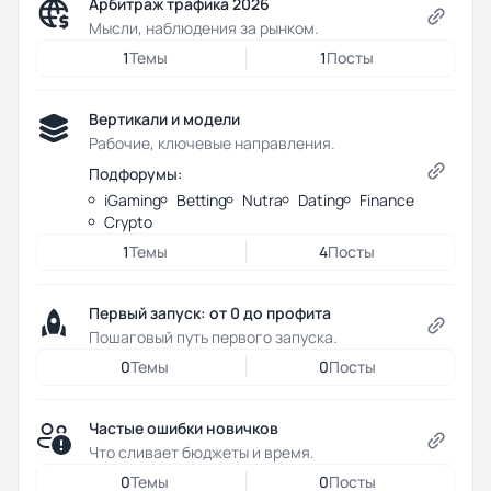
Арбитраж трафика 2026
Мысли, наблюдения за рынком.
1
Темы
1
Посты
Вертикали и модели
Рабочие, ключевые направления.
Подфорумы:
iGaming
Betting
Nutra
Dating
Finance
Crypto
1
Темы
4
Посты
Первый запуск: от 0 до профита
Пошаговый путь первого запуска.
0
Темы
0
Посты
Частые ошибки новичков
Что сливает бюджеты и время.
0
Темы
0
Посты