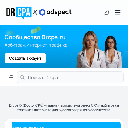
Светлая/тём
Сообщество Drcpa.ru
Арбитраж Интернет-трафика
Создать аккаунт
Меню навигации
Drcpa © (Doctor CPA) – главная экосистема рынка CPA и арбитража
трафика в интернете для русскоговорящего сообщества.
Удалить cookies