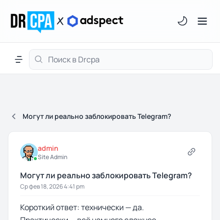
Светлая/тём
Меню навигации
Могут ли реально заблокировать Telegram?
admin
Site Admin
Могут ли реально заблокировать Telegram?
Ср фев 18, 2026 4:41 pm
Короткий ответ: технически — да.