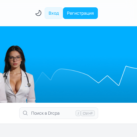
Вход
Регистрация
/
Ctrl+P