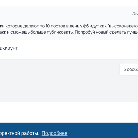
Пт 
и которые делают по 10 постов в день у фб идут как "высоконадеж
акк и сможешь больше публиковать. Попробуй новый сделать лучш
 аккаунт
3 сооб
я и сортировки
орректной работы.
Подробнее
Конфиде