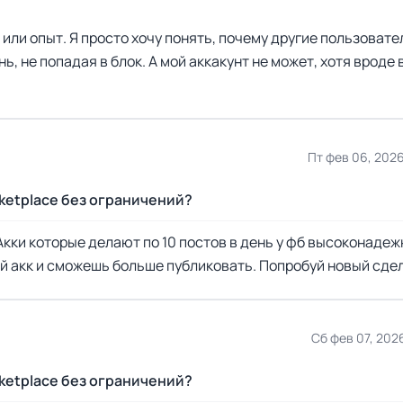
или опыт. Я просто хочу понять, почему другие пользовате
, не попадая в блок. А мой аккакунт не может, хотя вроде
Пт фев 06, 2026
rketplace без ограничений?
Акки которые делают по 10 постов в день у фб высоконадеж
й акк и сможешь больше публиковать. Попробуй новый сде
Сб фев 07, 202
rketplace без ограничений?