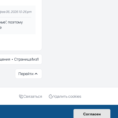
фев 06, 2026 10:26 pm
ные", поэтому
е
щения • Страница
1
из
1
Перейти
Связаться
Удалить cookies
нциальность
|
Правила
|
Часовой пояс:
UTC+03:00
Согласен