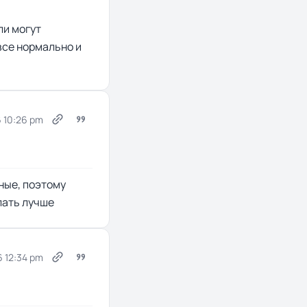
ли могут
 все нормально и
 10:26 pm
ные, поэтому
лать лучше
6 12:34 pm