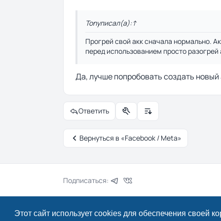
Tony
писал(а):
↑
Прогрей свой акк сначала нормально. Акк
перед использованием просто разогрей 
Да, лучше попробовать создать новый
Ответить
Управление темой
Настройки отображени
Вернуться в «Facebook / Meta»
Подписаться:
Этот сайт использует cookies для обеспечения своей к
© 2024–2026 Drcpa.ru