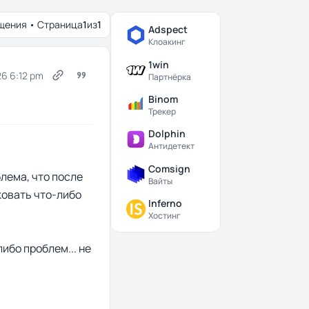
щения • Страница
1
из
1
Adspect
Клоакинг
1win
26 6:12 pm
Партнёрка
Binom
Трекер
Dolphin
Антидетект
Comsign
блема, что после
Вайты
ковать что-либо
Inferno
Хостинг
ибо проблем... не