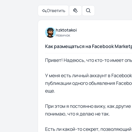
Ответить
Управление темой
Поиск
hzktotakoi
Новичок
Как размещаться на Facebook Market
Привет! Надеюсь, что кто-то имеет оп
У меня есть личный аккаунт в Faceboo
публикации одного объявления Facebo
еще.
При этом я постоянно вижу, как другие
понимаю, что я делаю не так.
Есть ли какой-то секрет, позволяющи