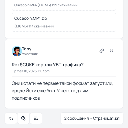
Cukecoin.MP4 (1.18 МБ) 129 скачиваний
Cucecoin.MP4.zip
(1.16 МБ) 114 скачиваний
Tony
Участник
Re: $CUKE короли УБТ трафика?
Ср фев 18, 2026 3:07 pm
Они кстати не первые такой формат запустили,
вроде Йети еще был. У него под лям
подписчиков
2 сообщения • Страница
1
из
1
Управление темой
Настройки отображения и сортировки