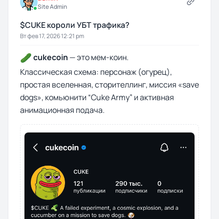
Site Admin
$CUKE короли УБТ трафика?
Вт фев 17, 2026 12:21 pm
cukecoin
— это мем-коин.
🥒
Классическая схема: персонаж (огурец),
простая вселенная, сторителлинг, миссия «save
dogs», комьюнити “Cuke Army” и активная
анимационная подача.