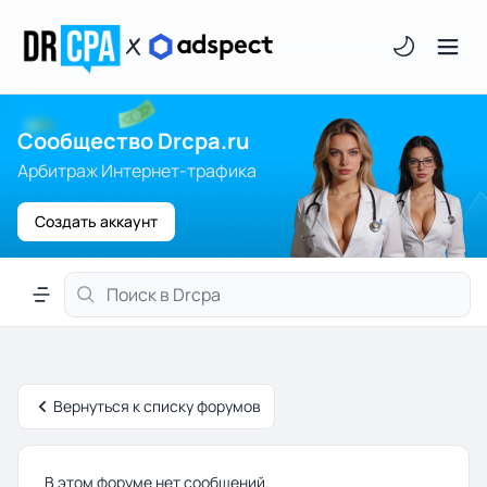
Светлая/тём
Сообщество Drcpa.ru
Арбитраж Интернет-трафика
Создать аккаунт
Меню навигации
Вернуться к списку форумов
В этом форуме нет сообщений.