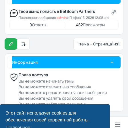
Твой шанс попасть в BetBoom Partners
Последнее сообщение
admin
»
Пн фев 16, 2026 12:08 am
0
Ответы
482
Просмотры
1 тема • Страница
1
из
1
Настройки отображения и сортировки
Информация
Права доступа
Вы
не можете
начинать темы
Вы
не можете
отвечать на сообщения
Вы
не можете
редактировать свои сообщения
Вы
не можете
удалять свои сообщения
Вы
не можете
добавлять вложения
Этот сайт использует cookies для
обеспечения своей корректной работы.
Подробнее