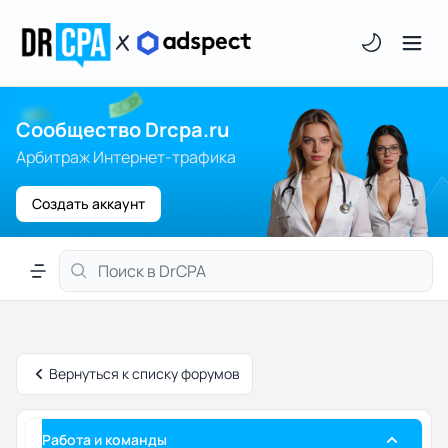
Светлая/тём
Сообщество Drcpa.ru
Арбитраж Интернет-трафика
Создать аккаунт
Меню навигации
Вернуться к списку форумов
Работа и команды