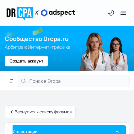
Светлая/тём
Сообщество Drcpa.ru
Арбитраж Интернет-трафика
Создать аккаунт
Меню навигации
Вернуться к списку форумов
Инвестиции