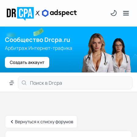
Светлая/тём
Сообщество Drcpa.ru
Арбитраж Интернет-трафика
Создать аккаунт
Меню навигации
Вернуться к списку форумов