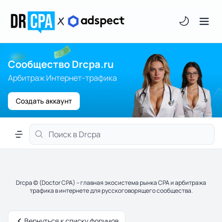
Светлая/тём
Сообщество Drcpa.ru
Арбитраж Интернет-трафика
Создать аккаунт
Меню навигации
Drcpa © (Doctor CPA) – главная экосистема рынка CPA и арбитража
трафика в интернете для русскоговорящего сообщества.
Вернуться к списку форумов