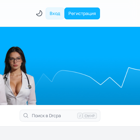
Вход
Регистрация
/
Ctrl+P