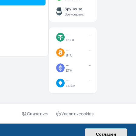
Spy.House
Spy-сервис
—
—
USDT
—
—
BTC
—
—
ETH
—
—
GRAM
Связаться
Удалить cookies
нциальность
|
Правила
|
Часовой пояс:
UTC+03:00
Согласен