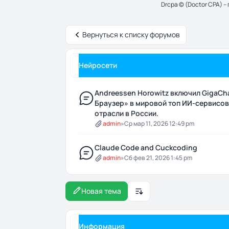
Drcpa © (Doctor CPA) 
Вернуться к списку форумов
Нейросети
Andreessen Horowitz включил GigaCh
Браузер» в мировой топ ИИ-сервисов
отрасли в России.
admin
»
Ср мар 11, 2026 12:49 pm
Claude Code and Cuckcoding
admin
»
Сб фев 21, 2026 1:45 pm
Новая тема
Настройки отображения и 
Информация