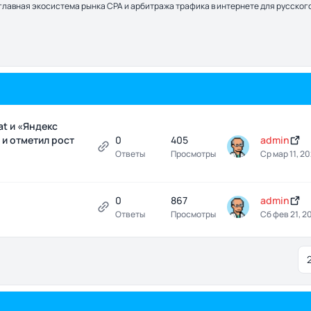
– главная экосистема рынка CPA и арбитража трафика в интернете для русско
at и «Яндекс
 и отметил рост
0
405
admin
Ответы
Просмотры
Ср мар 11, 2
0
867
admin
Ответы
Просмотры
Сб фев 21, 2
сортировки