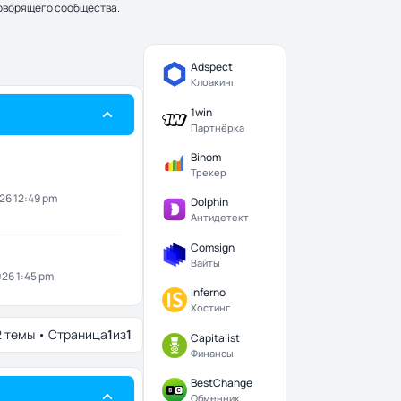
говорящего сообщества.
Adspect
Клоакинг
1win
Партнёрка
Binom
Трекер
026 12:49 pm
Dolphin
Антидетект
Comsign
Вайты
026 1:45 pm
Inferno
Хостинг
2 темы • Страница
1
из
1
Capitalist
Финансы
BestChange
Обменник