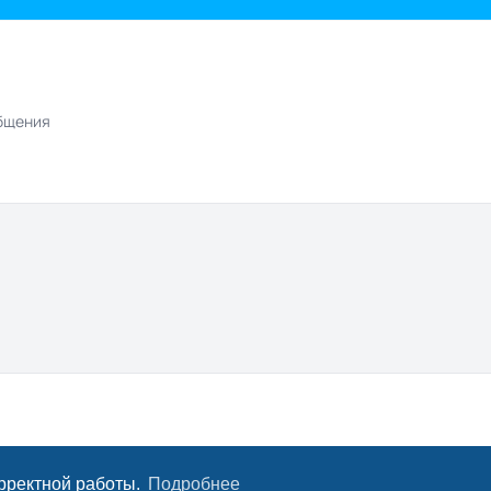
бщения
орректной работы.
Подробнее
Конфиде