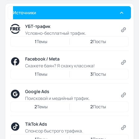
Источники
УБТ-трафик
Условно-бесплатный трафик.
1
Темы
2
Посты
Facebook / Meta
Скажете баян? Я скажу классика!
1
Темы
3
Посты
Google Ads
Поисковой и медийный трафик.
2
Темы
2
Посты
TikTok Ads
Спонсор быстрого трафика.