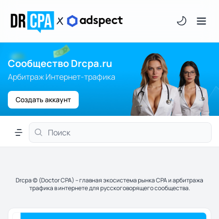
Светлая/тём
Сообщество Drcpa.ru
Арбитраж Интернет-трафика
Создать аккаунт
Меню навигации
Drcpa © (Doctor CPA) – главная экосистема рынка CPA и арбитража
трафика в интернете для русскоговорящего сообщества.