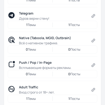
1
Темы
1
Посты
Telegram
Дуров верни стену!
1
Темы
1
Посты
Native (Taboola, MGID, Outbrain)
Всё о нативном трафике.
0
Темы
0
Посты
Push / Pop / In-Page
Всплывающие форматы рекламы.
0
Темы
0
Посты
Adult Traffic
Вход строго от 18+ лет.
1
Темы
1
Посты