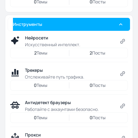
0
Темы
0
Посты
Инструменты
Нейросети
Искусственный интеллект.
2
Темы
2
Посты
Трекеры
Отслеживайте путь трафика.
0
Темы
0
Посты
Антидетект браузеры
Работайте с аккаунтами безопасно.
0
Темы
0
Посты
Прокси