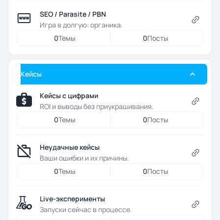
SEO / Parasite / PBN
Игра в долгую: органика.
0
Темы
0
Посты
Кейсы
Кейсы с цифрами
ROI и выводы без приукрашивания.
0
Темы
0
Посты
Неудачные кейсы
Ваши ошибки и их причины.
0
Темы
0
Посты
Live-эксперименты
Запуски сейчас в процессе.