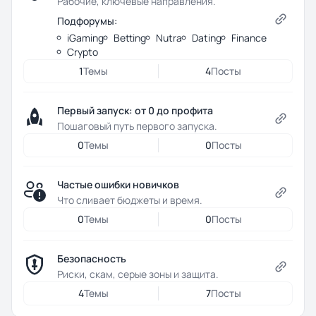
Рабочие, ключевые направления.
Подфорумы:
iGaming
Betting
Nutra
Dating
Finance
Crypto
1
Темы
4
Посты
Первый запуск: от 0 до профита
Пошаговый путь первого запуска.
0
Темы
0
Посты
Частые ошибки новичков
Что сливает бюджеты и время.
0
Темы
0
Посты
Безопасность
Риски, скам, серые зоны и защита.
4
Темы
7
Посты